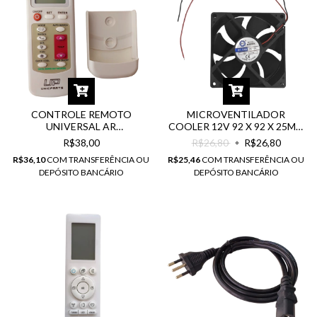
CONTROLE REMOTO
MICROVENTILADOR
UNIVERSAL AR
COOLER 12V 92 X 92 X 25MM
CONDICIONADO SPLIT -
UNIVERSAL GX9225
R$38,00
R$26,80
R$26,80
UP109II
R$36,10
COM
TRANSFERÊNCIA OU
R$25,46
COM
TRANSFERÊNCIA OU
DEPÓSITO BANCÁRIO
DEPÓSITO BANCÁRIO