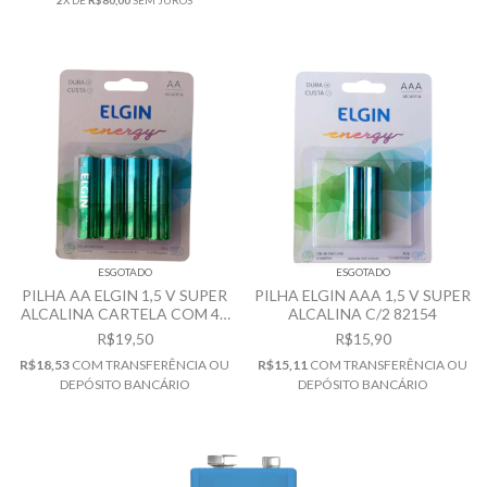
2
X DE
R$80,00
SEM JUROS
ESGOTADO
ESGOTADO
PILHA AA ELGIN 1,5 V SUPER
PILHA ELGIN AAA 1,5 V SUPER
ALCALINA CARTELA COM 4 -
ALCALINA C/2 82154
82153
R$19,50
R$15,90
R$18,53
COM
TRANSFERÊNCIA OU
R$15,11
COM
TRANSFERÊNCIA OU
DEPÓSITO BANCÁRIO
DEPÓSITO BANCÁRIO