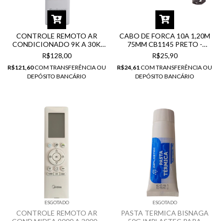
CONTROLE REMOTO AR
CABO DE FORCA 10A 1,20M
CONDICIONADO 9K A 30K
75MM CB1145 PRETO -
MIDEA 41014066
HAYOM PARA FONTE
R$128,00
R$25,90
R$121,60
COM
TRANSFERÊNCIA OU
R$24,61
COM
TRANSFERÊNCIA OU
DEPÓSITO BANCÁRIO
DEPÓSITO BANCÁRIO
ESGOTADO
ESGOTADO
CONTROLE REMOTO AR
PASTA TERMICA BISNAGA