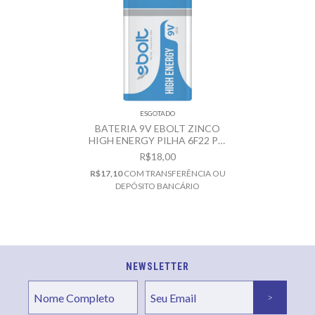
ESGOTADO
BATERIA 9V EBOLT ZINCO
HIGH ENERGY PILHA 6F22 PS-
012
R$18,00
R$17,10
COM
TRANSFERÊNCIA OU
DEPÓSITO BANCÁRIO
NEWSLETTER