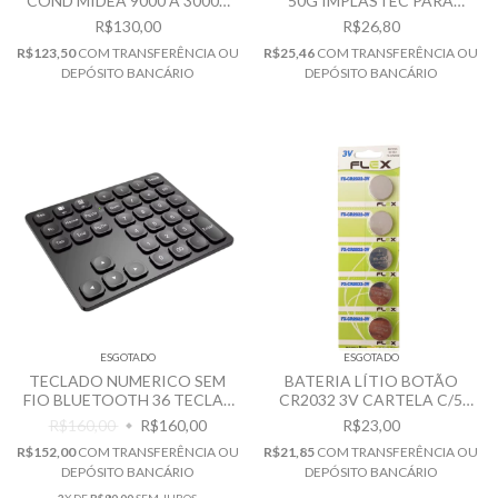
COND MIDEA 9000 A 30000
50G IMPLASTEC PARA
BTUS 41014069
ELETROS EM GERAL
R$130,00
R$26,80
R$123,50
COM
TRANSFERÊNCIA OU
R$25,46
COM
TRANSFERÊNCIA OU
DEPÓSITO BANCÁRIO
DEPÓSITO BANCÁRIO
ESGOTADO
ESGOTADO
TECLADO NUMERICO SEM
BATERIA LÍTIO BOTÃO
FIO BLUETOOTH 36 TECLAS
CR2032 3V CARTELA C/5
JOMAA KB25
UNID. FLEX-CR2032
R$160,00
R$160,00
R$23,00
R$152,00
COM
TRANSFERÊNCIA OU
R$21,85
COM
TRANSFERÊNCIA OU
DEPÓSITO BANCÁRIO
DEPÓSITO BANCÁRIO