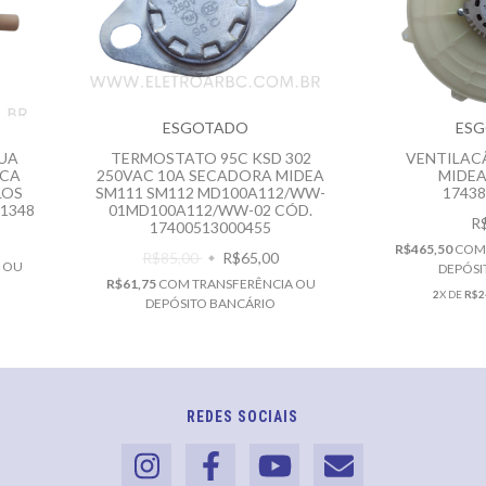
ESGOTADO
ES
GUA
TERMOSTATO 95C KSD 302
VENTILAC
ECA
250VAC 10A SECADORA MIDEA
MIDEA
LOS
SM111 SM112 MD100A112/WW-
1743
01348
01MD100A112/WW-02 CÓD.
R
17400513000455
R$465,50
CO
R$85,00
R$65,00
 OU
DEPÓSI
R$61,75
COM
TRANSFERÊNCIA OU
2
X DE
R$2
DEPÓSITO BANCÁRIO
REDES SOCIAIS