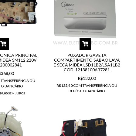
ONICA PRINCIPAL
PUXADOR GAVETA
IDEA SM112 220V
COMPARTIMENTO SABAO LAVA
8200002841
E SECA MIDEA LSD11B2/LSA11B2
CÓD. 12138100A37281
$368,00
R$132,00
M
TRANSFERÊNCIA OU
R$125,40
COM
TRANSFERÊNCIA OU
TO BANCÁRIO
DEPÓSITO BANCÁRIO
84,00
SEM JUROS