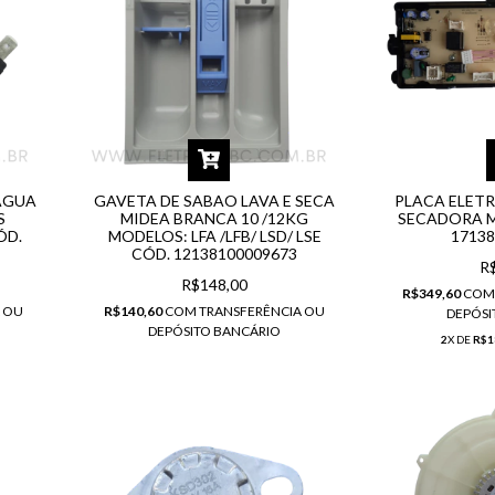
AGUA
GAVETA DE SABAO LAVA E SECA
PLACA ELETR
S
MIDEA BRANCA 10 /12KG
SECADORA M
ÓD.
MODELOS: LFA /LFB/ LSD/ LSE
1713
CÓD. 12138100009673
R
R$148,00
R$349,60
CO
 OU
R$140,60
COM
TRANSFERÊNCIA OU
DEPÓSI
DEPÓSITO BANCÁRIO
2
X DE
R$1