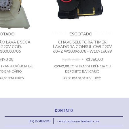
GOTADO
ESGOTADO
ÃO LAVA E SECA
CHAVE SELETORA TIMER
 220V CÓD.
LAVADORA CONSUL CWI 220V
8100000706
60HZ W10896078 - W10916099
$490,00
R$380,00
R$360,00
M
TRANSFERÊNCIA OU
R$342,00
COM
TRANSFERÊNCIA OU
TO BANCÁRIO
DEPÓSITO BANCÁRIO
45,00
SEM JUROS
2
X DE
R$180,00
SEM JUROS
CONTATO
(47) 999882393
contatojuliano77@gmail.com