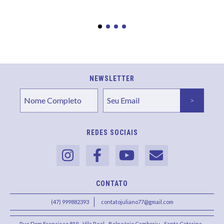
NEWSLETTER
REDES SOCIAIS
CONTATO
(47) 999882393
contatojuliano77@gmail.com
Rua Dom Francisco 819 - Vila Real - Balneário Camboriu - Santa Catarina -