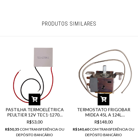
PRODUTOS SIMILARES
PASTILHA TERMOELÉTRICA
TERMOSTATO FRIGOBAR
PEULTIER 12V TEC1-12708
MIDEA 45L A 124L
77W - 40X40MM
17431000001375
R$53,00
R$148,00
R$50,35
COM
TRANSFERÊNCIA OU
R$140,60
COM
TRANSFERÊNCIA OU
DEPÓSITO BANCÁRIO
DEPÓSITO BANCÁRIO