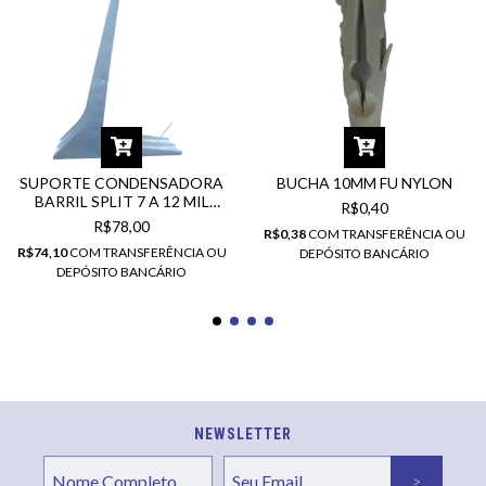
SUPORTE CONDENSADORA
BUCHA 10MM FU NYLON
BARRIL SPLIT 7 A 12 MIL
R$0,40
BTUS
R$78,00
R$0,38
COM
TRANSFERÊNCIA OU
R$74,10
COM
TRANSFERÊNCIA OU
DEPÓSITO BANCÁRIO
DEPÓSITO BANCÁRIO
NEWSLETTER