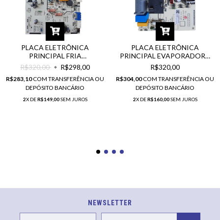
PLACA ELETRÔNICA
PLACA ELETRÔNICA
PRINCIPAL FRIA
PRINCIPAL EVAPORADORA
EVAPORADORA MIDEA
CONFEE FRIO 42AFCD09F5
R$320,00
R$298,00
R$320,00
42MACA09S5 E 42MACT09S5
220V
R$283,10
COM
TRANSFERÊNCIA OU
R$304,00
COM
TRANSFERÊNCIA OU
CÓD. 17122000026061 E
DEPÓSITO BANCÁRIO
DEPÓSITO BANCÁRIO
17122000A15656
2
X DE
R$149,00
SEM JUROS
2
X DE
R$160,00
SEM JUROS
NEWSLETTER