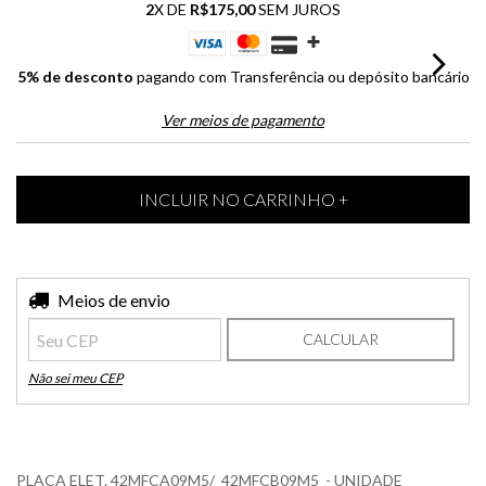
2
X DE
R$175,00
SEM JUROS
5% de desconto
pagando com Transferência ou depósito bancário
Ver meios de pagamento
Entregas para o CEP:
Meios de envio
ALTERAR CEP
CALCULAR
Não sei meu CEP
PLACA ELET. 42MFCA09M5/ 42MFCB09M5 - UNIDADE